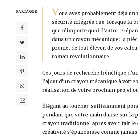
V
PARTAGER
ous avez probablement déjà un v
sécurité intégrée que, lorsque la p
que n’importe quoi d’autre. Prépa
dans un crayon mécanique: la pièc
promet de tout élever, de vos calcul
roman révolutionnaire.
Ces jours de recherche frénétique d’u
l’ajout d’un crayon mécanique à votre v
réalisation de votre prochain projet o
Qu’est-ce qui rend Calecim Professi
différent des sérums anti-âge traditi
Élégant au toucher, suffisamment pond
?
pendant que votre main danse sur la 
18 avril 2026
crayon traditionnel après avoir fait l
créativité s’épanouisse comme jamais