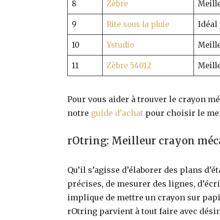
8
Zèbre
Meill
9
Rite sous la pluie
Idéal 
10
Ystudio
Meill
11
Zèbre 54012
Meill
Pour vous aider à trouver le crayon m
notre
guide d’achat
pour choisir le meil
rOtring: Meilleur crayon méc
Qu’il s’agisse d’élaborer des plans d’
précises, de mesurer des lignes, d’écr
implique de mettre un crayon sur pap
rOtring parvient à tout faire avec dési