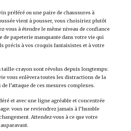
in préféré ou une paire de chaussures à
oussée vient à pousser, vous choisiriez plutôt
rez-vous à étendre le même niveau de confiance
e de papeterie manquante dans votre vie qui
s précis à vos croquis fantaisistes et à votre
n taille-crayon sont révolus depuis longtemps:
ie vous enlèvera toutes les distractions de la
u de l’attaque de ces mesures complexes.
onal
Anniversaire de prestige à Paris, cinq idées
onnels
pour marquer le coup
éré et avec une ligne agréable et concentrée
page
: vous ne reviendrez jamais à l’humble
20 mai 2026
e changement. Attendez-vous à ce que votre
 auparavant.