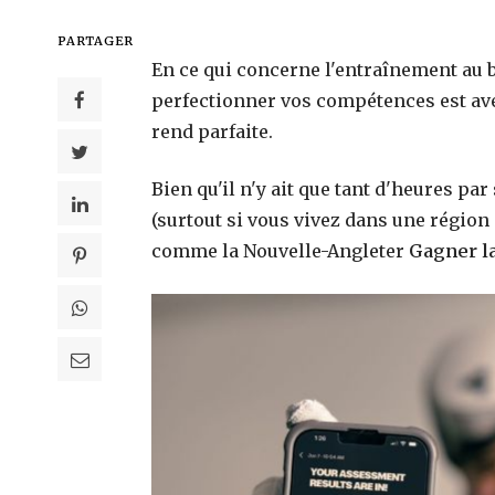
PARTAGER
En ce qui concerne l'entraînement au b
perfectionner vos compétences est ave
rend parfaite.
Bien qu'il n'y ait que tant d'heures pa
(surtout si vous vivez dans une région
comme la Nouvelle-Angleter
Gagner la
Qu’est-ce qui rend Calecim Professi
différent des sérums anti-âge traditi
?
18 avril 2026