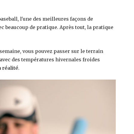
aseball, l'une des meilleures façons de
c beaucoup de pratique. Après tout, la pratique
r semaine, vous pouvez passer sur le terrain
 avec des températures hivernales froides
 réalité
.
onal
Anniversaire de prestige à Paris, cinq idées
onnels
pour marquer le coup
20 mai 2026