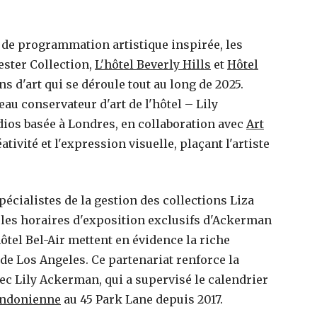
e de programmation artistique inspirée, les
ester Collection,
L'hôtel Beverly Hills
et
Hôtel
s d'art qui se déroule tout au long de 2025.
au conservateur d'art de l'hôtel – Lily
ios basée à Londres, en collaboration avec
Art
tivité et l'expression visuelle, plaçant l'artiste
pécialistes de la gestion des collections Liza
 les horaires d'exposition exclusifs d'Ackerman
onal
Anniversaire de prestige à Paris, cinq idées
hôtel Bel-Air mettent en évidence la riche
onnels
pour marquer le coup
de Los Angeles. Ce partenariat renforce la
20 mai 2026
vec Lily Ackerman, qui a supervisé le calendrier
ondonienne
au 45 Park Lane depuis 2017.