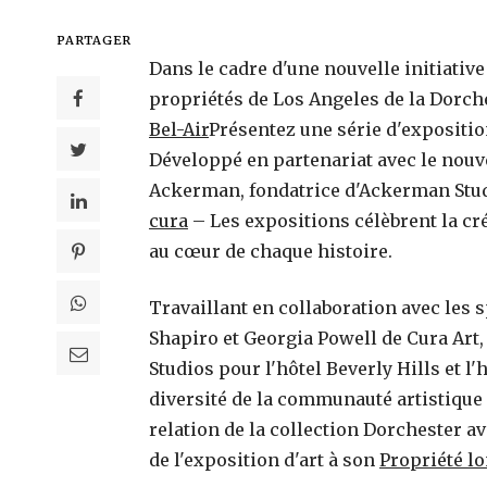
PARTAGER
Dans le cadre d'une nouvelle initiativ
propriétés de Los Angeles de la Dorch
Bel-Air
Présentez une série d'exposition
Développé en partenariat avec le nouve
Ackerman, fondatrice d'Ackerman Stud
cura
– Les expositions célèbrent la créa
au cœur de chaque histoire.
Travaillant en collaboration avec les s
Shapiro et Georgia Powell de Cura Art,
Qu’est-ce qui rend Calecim Professi
Studios pour l'hôtel Beverly Hills et l'
différent des sérums anti-âge traditi
diversité de la communauté artistique 
?
18 avril 2026
relation de la collection Dorchester a
de l'exposition d'art à son
Propriété l