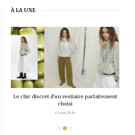
À LA UNE
Le chic discret d’un vestiaire parfaitement
choisi
d
12 mai 2026