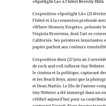
«Spotlight La» à l'hôtel Beverly Hills
L'exposition «Spotlight LA» (21 févrie
l'hôtel et à la connexion profonde avec
«Where Memory Forgets», présente les 
Virginia Broersma, dont l'art se concen
Californie. Ses peintures luxuriantes 
papier parlent aux couleurs ensoleillé
L'exposition deux (27 juin au 2 novem
de rock and-roll influent Guy Webster.
le cinéma et la politique, capturant d
et les Beach Boys, ainsi que la photog
et Dean Martin. Le fils de l'auteur-co
Guy Webster a été immergé dans un env
célébré aujourd'hui pour sa contributio
capturant l'esprit d'une époque trans