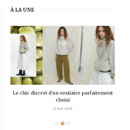
À LA UNE
Le chic discret d’un vestiaire parfaitement
choisi
d
12 mai 2026