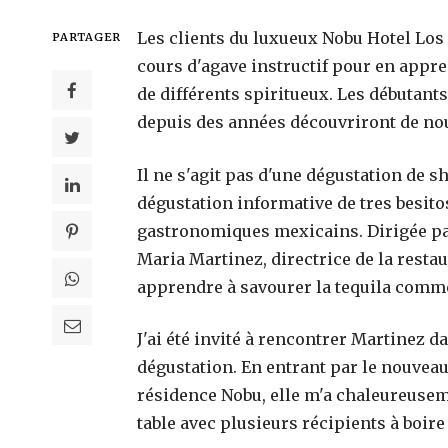
Les clients du luxueux Nobu Hotel Los 
PARTAGER
cours d'agave instructif pour en appre
de différents spiritueux. Les débutants 
depuis des années découvriront de nou
Il ne s'agit pas d'une dégustation de sh
dégustation informative de tres besitos
gastronomiques mexicains. Dirigée par
Maria Martinez, directrice de la restau
apprendre à savourer la tequila comm
Qu’est-ce qui rend Calecim Professi
J'ai été invité à rencontrer Martinez 
différent des sérums anti-âge traditi
dégustation. En entrant par le nouveau 
?
18 avril 2026
résidence Nobu, elle m'a chaleureuseme
table avec plusieurs récipients à boire