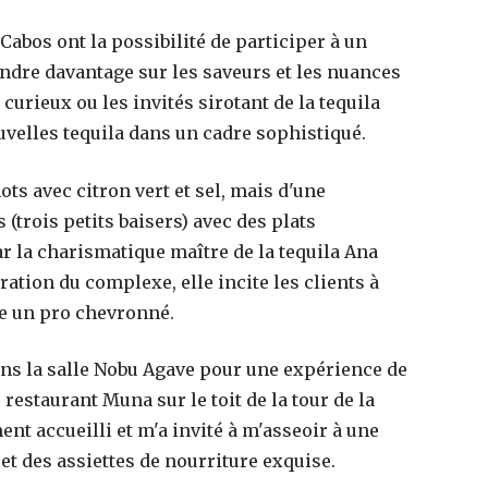
Cabos ont la possibilité de participer à un
ndre davantage sur les saveurs et les nuances
curieux ou les invités sirotant de la tequila
velles tequila dans un cadre sophistiqué.
ots avec citron vert et sel, mais d'une
 (trois petits baisers) avec des plats
 la charismatique maître de la tequila Ana
ration du complexe, elle incite les clients à
e un pro chevronné.
onal
Anniversaire de prestige à Paris, cinq idées
dans la salle Nobu Agave pour une expérience de
onnels
pour marquer le coup
restaurant Muna sur le toit de la tour de la
20 mai 2026
nt accueilli et m'a invité à m'asseoir à une
 et des assiettes de nourriture exquise.