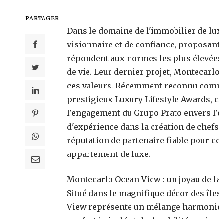
PARTAGER
Dans le domaine de l'immobilier de l
visionnaire et de confiance, proposa
répondent aux normes les plus élevées 
de vie. Leur dernier projet, Montecar
ces valeurs. Récemment reconnu comme
prestigieux Luxury Lifestyle Awards, c
l'engagement du Grupo Prato envers l'
d'expérience dans la création de chefs
réputation de partenaire fiable pour 
appartement de luxe.
Qu’est-ce qui rend Calecim Professi
différent des sérums anti-âge traditi
Montecarlo Ocean View : un joyau de 
?
18 avril 2026
Situé dans le magnifique décor des îl
View représente un mélange harmonie