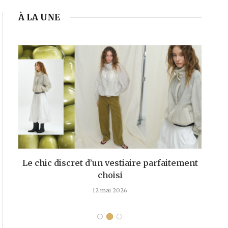
À LA UNE
Le chic discret d’un vestiaire parfaitement
choisi
d
12 mai 2026