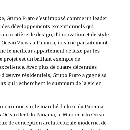
uxe, Grupo Prato s'est imposé comme un leader
nt des développements exceptionnels qui
en matière de design, d'innovation et de style
lo Ocean View au Panama, incarne parfaitement
 le meilleur appartement de luxe par les
e projet est un brillant exemple de
excellence. Avec plus de quatre décennies
-d'œuvre résidentiels, Grupo Prato a gagné sa
ceux qui recherchent le summum de la vie en
onal
Anniversaire de prestige à Paris, cinq idées
onnels
pour marquer le coup
la couronne sur le marché du luxe du Panama
20 mai 2026
es Ocean Reef du Panama, le Montecarlo Ocean
ux de conception architecturale moderne, de